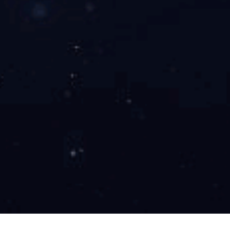
上一篇：聚势谋远 力拓新局 | 华亿线上平台(集团)官方网站漆四
川营销中心十周年庆典圆满成功
●
走进华亿线上平台(集团)官方网
●
华亿线上
站漆
网站
公司简介
地坪漆
企业文化
工业漆
企业荣誉
华亿线上平台
发展历程
建筑涂料
汽车漆