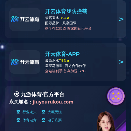
2025年4月，埃克森美孚中国宣布惠州乙烯一期项目核心装置一次
资项目正式迈入投产阶段。
宝
塔山漆凭借高性能重防腐系列产品，成
世界级工程安全运行。